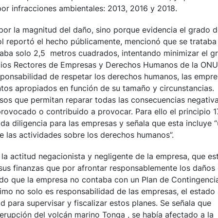
por infracciones ambientales: 2013, 2016 y 2018.
por la magnitud del daño, sino porque evidencia el grado 
l reportó el hecho públicamente, mencionó que se trataba
taba solo 2,5 metros cuadrados
, intentando minimizar el g
cipios Rectores de Empresas y Derechos Humanos de la ONU
sponsabilidad de respetar los derechos humanos, las empr
ntos apropiados en función de su tamaño y circunstancias.
os que permitan reparar todas las consecuencias negativ
vocado o contribuido a provocar. Para ello el principio 1
ida diligencia para las empresas y señala que esta incluye 
de las actividades sobre los derechos humanos”.
a actitud negacionista y negligente de la empresa, que es
us finanzas que por afrontar responsablemente los daños
ido que la empresa no contaba con un Plan de Contingenci
timo no solo es responsabilidad de las empresas, el estado
 para supervisar y fiscalizar estos planes. Se señala que
erupción del volcán marino Tonga , se había afectado a la