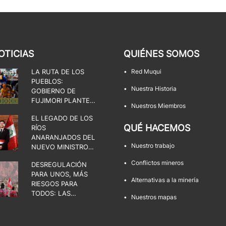
OTICIAS
QUIÉNES SOMOS
LA RUTA DE LOS
•
Red Muqui
PUEBLOS:
•
Nuestra Historia
GOBIERNO DE
FUJIMORI PLANTEA
•
Nuestros Miembros
UNA DISPUTA POR
EL LEGADO DE LOS
EL ESTADO, LA
QUÉ HACEMOS
RÍOS
DEMOCRACIA Y LOS
ANARANJADOS DEL
TERRITORIOS
•
Nuestro trabajo
NUEVO MINISTRO
DE ENERGÍA Y
•
Conflictos mineros
DESREGULACIÓN
MINAS
PARA UNOS, MÁS
•
Alternativas a la minería
RIESGOS PARA
TODOS: LAS
•
Nuestros mapas
FACULTADES QUE
AMENAZAN LOS
TERRITORIOS Y LA