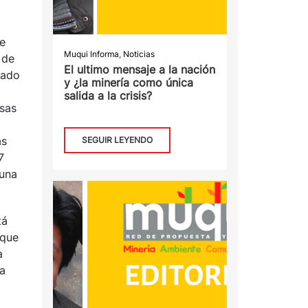
de
Muqui Informa
,
Noticias
 de
El ultimo mensaje a la nación
rado
y ¿la minería como única
salida a la crisis?
esas
as
SEGUIR LEYENDO
7
“una
tá
 que
a
 a