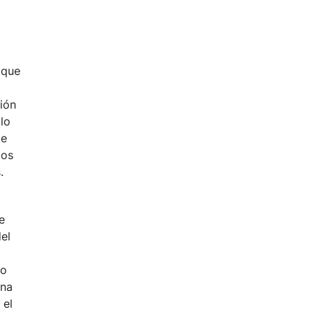
 que
ión
lo
de
tos
s.
e
el
do
ana
 el