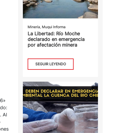
Minería
,
Muqui Informa
La Libertad: Río Moche
declarado en emergencia
por afectación minera
SEGUIR LEYENDO
16»
ndo:
. Al
o
ones