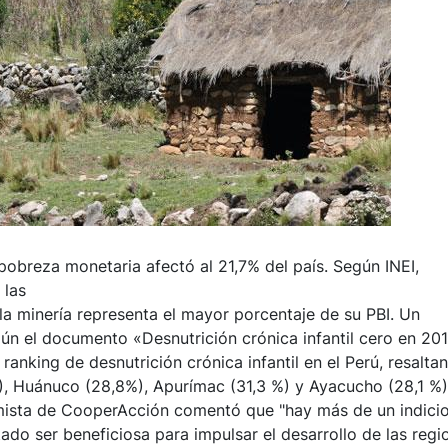
 pobreza monetaria afectó al 21,7% del país. Según INEI,
 las
a minería representa el mayor porcentaje de su PBI. Un
gún el documento «Desnutrición crónica infantil cero en 20
nking de desnutrición crónica infantil en el Perú, resalta
, Huánuco (28,8%), Apurímac (31,3 %) y Ayacucho (28,1 %)
omista de CooperAcción comentó que "hay más de un indici
ado ser beneficiosa para impulsar el desarrollo de las regi