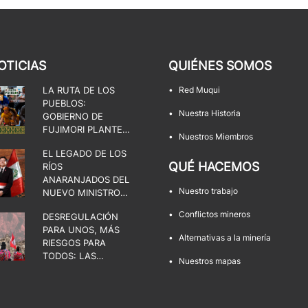
OTICIAS
QUIÉNES SOMOS
LA RUTA DE LOS
•
Red Muqui
PUEBLOS:
•
Nuestra Historia
GOBIERNO DE
FUJIMORI PLANTEA
•
Nuestros Miembros
UNA DISPUTA POR
EL LEGADO DE LOS
EL ESTADO, LA
QUÉ HACEMOS
RÍOS
DEMOCRACIA Y LOS
ANARANJADOS DEL
TERRITORIOS
•
Nuestro trabajo
NUEVO MINISTRO
DE ENERGÍA Y
•
Conflictos mineros
DESREGULACIÓN
MINAS
PARA UNOS, MÁS
•
Alternativas a la minería
RIESGOS PARA
TODOS: LAS
•
Nuestros mapas
FACULTADES QUE
AMENAZAN LOS
TERRITORIOS Y LA