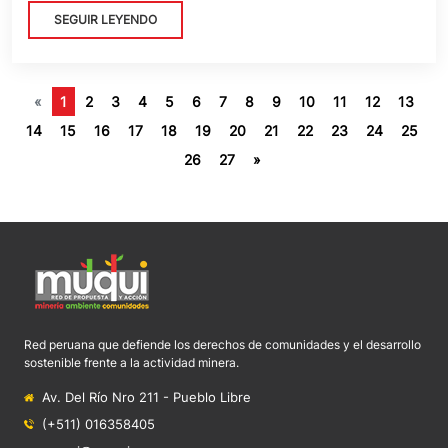
SEGUIR LEYENDO
«
1
2
3
4
5
6
7
8
9
10
11
12
13
14
15
16
17
18
19
20
21
22
23
24
25
26
27
»
Red peruana que defiende los derechos de comunidades y el desarrollo
sostenible frente a la actividad minera.
Av. Del Río Nro 211 - Pueblo Libre
(+511) 016358405