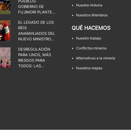
PUEBLOS:
•
Nuestra Historia
GOBIERNO DE
FUJIMORI PLANTEA
•
Nuestros Miembros
UNA DISPUTA POR
EL LEGADO DE LOS
EL ESTADO, LA
QUÉ HACEMOS
RÍOS
DEMOCRACIA Y LOS
ANARANJADOS DEL
TERRITORIOS
•
Nuestro trabajo
NUEVO MINISTRO
DE ENERGÍA Y
•
Conflictos mineros
DESREGULACIÓN
MINAS
PARA UNOS, MÁS
•
Alternativas a la minería
RIESGOS PARA
TODOS: LAS
•
Nuestros mapas
FACULTADES QUE
AMENAZAN LOS
TERRITORIOS Y LA
DEMOCRACIA