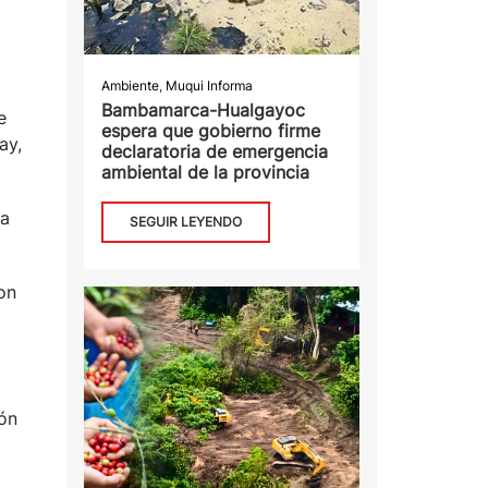
Ambiente
,
Muqui Informa
Bambamarca-Hualgayoc
e
espera que gobierno firme
ay,
declaratoria de emergencia
ambiental de la provincia
La
SEGUIR LEYENDO
on
ión