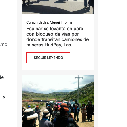
Comunidades
,
Muqui Informa
Espinar se levanta en paro
con bloqueo de vías por
donde transitan camiones de
ismo
mineras HudBay, Las
Bambas y Antapaccay
SEGUIR LEYENDO
de
n y