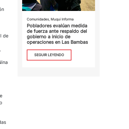
ón
Comunidades
,
Muqui Informa
Pobladores evalúan medida
de fuerza ante respaldo del
l de
gobierno a inicio de
operaciones en Las Bambas
.
SEGUIR LEYENDO
Nina
le
o
das