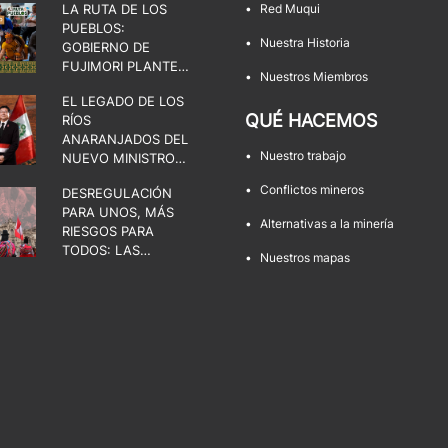
LA RUTA DE LOS
•
Red Muqui
PUEBLOS:
•
Nuestra Historia
GOBIERNO DE
FUJIMORI PLANTEA
•
Nuestros Miembros
UNA DISPUTA POR
EL LEGADO DE LOS
EL ESTADO, LA
QUÉ HACEMOS
RÍOS
DEMOCRACIA Y LOS
ANARANJADOS DEL
TERRITORIOS
•
Nuestro trabajo
NUEVO MINISTRO
DE ENERGÍA Y
•
Conflictos mineros
DESREGULACIÓN
MINAS
PARA UNOS, MÁS
•
Alternativas a la minería
RIESGOS PARA
TODOS: LAS
•
Nuestros mapas
FACULTADES QUE
AMENAZAN LOS
TERRITORIOS Y LA
DEMOCRACIA