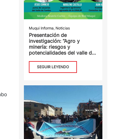
Muqui Informa
,
Noticias
Presentación de
investigación: “Agro y
minería: riesgos y
potencialidades del valle de
Tambo en Pandemia»
SEGUIR LEYENDO
mbo