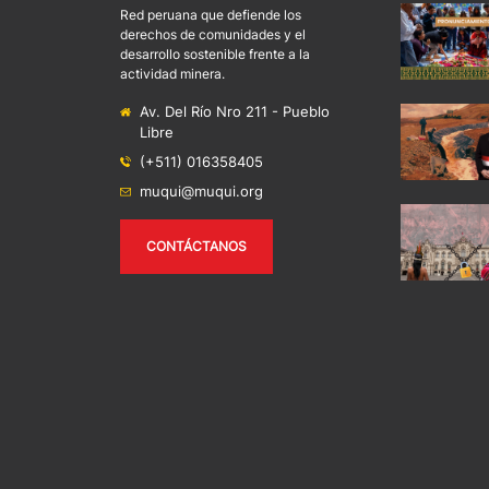
Red peruana que defiende los
derechos de comunidades y el
desarrollo sostenible frente a la
actividad minera.
Av. Del Río Nro 211 - Pueblo
Libre
(+511) 016358405
muqui@muqui.org
CONTÁCTANOS