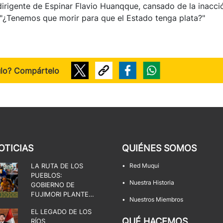
 dirigente de Espinar Flavio Huanqque, cansado de la inacci
 "¿Tenemos que morir para que el Estado tenga plata?"
ulo? Compártelo
OTICIAS
QUIÉNES SOMOS
LA RUTA DE LOS
•
Red Muqui
PUEBLOS:
•
Nuestra Historia
GOBIERNO DE
FUJIMORI PLANTEA
•
Nuestros Miembros
UNA DISPUTA POR
EL LEGADO DE LOS
EL ESTADO, LA
QUÉ HACEMOS
RÍOS
DEMOCRACIA Y LOS