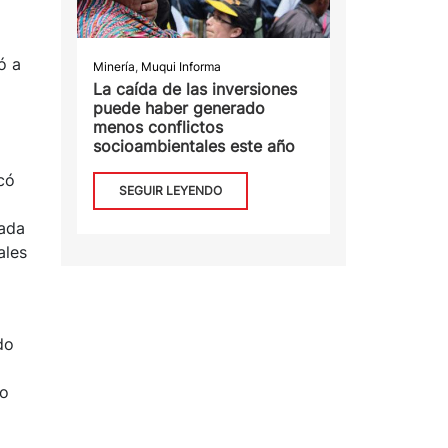
ó a
Minería
,
Muqui Informa
La caída de las inversiones
puede haber generado
menos conflictos
socioambientales este año
icó
SEGUIR LEYENDO
eada
ales
do
io