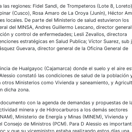
a las regiones: Fidel Sandi, de Trompeteros (Lote 8, Loreto)
pinar (Cusco), Rosa Amaro de La Oroya (Junín), Héctor A
es locales. De parte del Ministerio de salud estuvieron los
neral del MINSA, Andres Guillermo Lescano, director general
ción y control de enfermedades; Lesli Zevallos, directora
enciones estratégicas en Salud Publica; Víctor Suarez, sub 
ásquez Guevara, director general de la Oficina General de
vincia de Hualgayoc (Cajamarca) donde el suelo y el aire es
Alessio constató las condiciones de salud de la población 
 otros Ministerios como Vivienda y saneamiento, y Agricul
en dicha zona.
l documento con la agenda de demandas y propuestas de l
ctividad minera y de Hidrocarburos a los demás sectores
INAM), Ministerio de Energía y Minas (MINEM), Vivienda y
el Consejo de Ministros (PCM). Para D Alessio es importan
c y que su viceministro estaba realizando estos días una