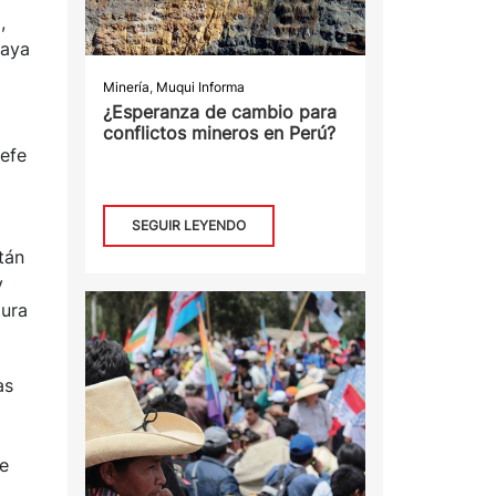
,
maya
Minería
,
Muqui Informa
¿Esperanza de cambio para
conflictos mineros en Perú?
jefe
SEGUIR LEYENDO
tán
y
tura
as
te