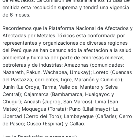
de Afectados. La comisión se instalará a los 15 días de
emitida esta resolución suprema y tendrá una vigencia
de 6 meses.
Recordemos que la Plataforma Nacional de Afectados y
Afectadas por Metales Tóxicos está conformada por
representantes y organizaciones de diversas regiones
del Perú que se han denunciado la afectación a la salud
ambiental y humana por parte de empresas mineras,
petroleras y de industrias: Amazonas (comunidades:
Nazareth, Pakun, Wachapea, Umukay); Loreto (Cuencas
del Pastazza, corrientes, tigre, Marañón y Cuninico);
Junín (La Oroya, Tarma, Valle del Mantaro y Selva
Central); Cajamarca (Bambamarca, Hualgayoc y
Chugur); Ancash (Juprog, San Marcos); Lima (San
Mateo); Moquegua (Torata); Puno (Lllallimayo); La
Libertad (Cerro del Toro); Lambayeque (Cañaris); Cerro
de Pasco; Cusco (Espinar) y Callao.