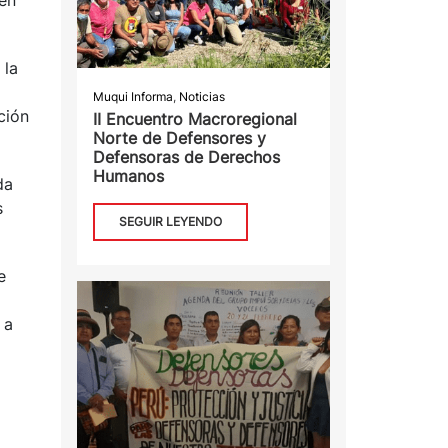
 en
 la
Muqui Informa
,
Noticias
ción
II Encuentro Macroregional
Norte de Defensores y
Defensoras de Derechos
Humanos
da
s
SEGUIR LEYENDO
e
 a