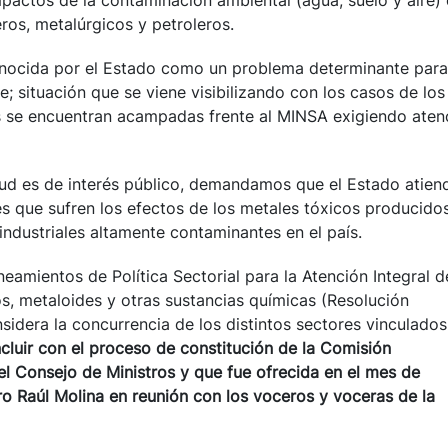
pactos de la contaminación ambiental (agua, suelo y aire)
ros, metalúrgicos y petroleros.
nocida por el Estado como un problema determinante para
; situación que se viene visibilizando con los casos de los
as se encuentran acampadas frente al MINSA exigiendo aten
lud es de interés público, demandamos que el Estado atien
es que sufren los efectos de los metales tóxicos producido
 industriales altamente contaminantes en el país.
eamientos de Política Sectorial para la Atención Integral d
s, metaloides y otras sustancias químicas (Resolución
sidera la concurrencia de los distintos sectores vinculados
cluir con el proceso de constitución de la Comisión
del Consejo de Ministros y
que fue ofrecida en el mes de
ro Raúl Molina en reunión con los voceros y voceras de la