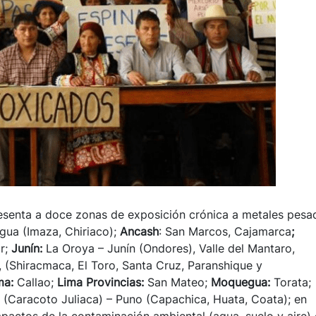
esenta a doce zonas de exposición crónica a metales pesa
gua (Imaza, Chiriaco);
Ancash
: San Marcos, Cajamarca
;
r;
Junín:
La Oroya – Junín (Ondores), Valle del Mantaro,
(Shiracmaca, El Toro, Santa Cruz, Paranshique y
ma:
Callao;
Lima Provincias:
San Mateo;
Moquegua:
Torata;
(Caracoto Juliaca) – Puno (Capachica, Huata, Coata); en