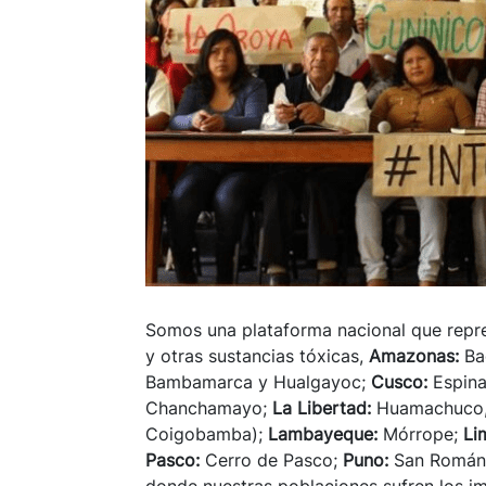
Somos una plataforma nacional que repr
y otras sustancias tóxicas,
Amazonas:
Ba
Bambamarca y Hualgayoc;
Cusco:
Espina
Chanchamayo;
La Libertad:
Huamachuco, 
Coigobamba);
Lambayeque:
Mórrope;
Li
Pasco:
Cerro de Pasco;
Puno:
San Román 