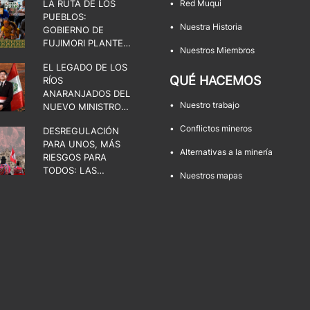
LA RUTA DE LOS
•
Red Muqui
PUEBLOS:
•
Nuestra Historia
GOBIERNO DE
FUJIMORI PLANTEA
•
Nuestros Miembros
UNA DISPUTA POR
EL LEGADO DE LOS
EL ESTADO, LA
QUÉ HACEMOS
RÍOS
DEMOCRACIA Y LOS
ANARANJADOS DEL
TERRITORIOS
•
Nuestro trabajo
NUEVO MINISTRO
DE ENERGÍA Y
•
Conflictos mineros
DESREGULACIÓN
MINAS
PARA UNOS, MÁS
•
Alternativas a la minería
RIESGOS PARA
TODOS: LAS
•
Nuestros mapas
FACULTADES QUE
AMENAZAN LOS
TERRITORIOS Y LA
DEMOCRACIA