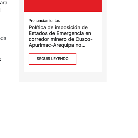
para
l
Pronunciamientos
Política de imposición de
Estados de Emergencia en
eda
corredor minero de Cusco-
Apurímac-Arequipa no
soluciona problemática
generada por la actividad
s
SEGUIR LEYENDO
minera