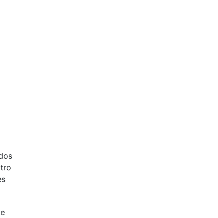
 dos
tro
es
le