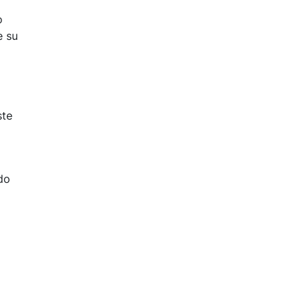
o
e su
ste
do