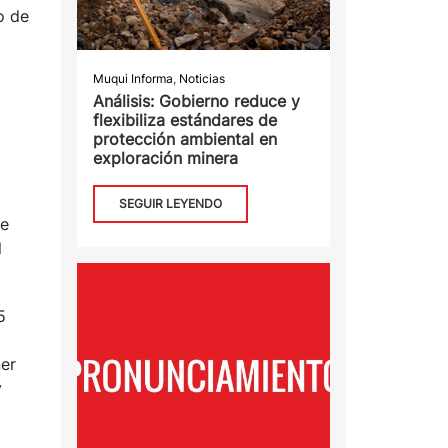
o de
Muqui Informa
,
Noticias
Análisis: Gobierno reduce y
flexibiliza estándares de
protección ambiental en
exploración minera
SEGUIR LEYENDO
de
l
5
ner
y