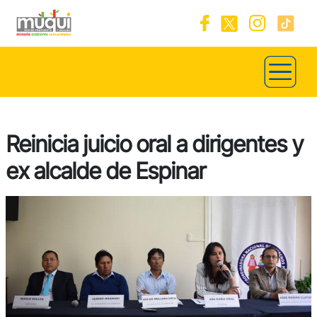
Reinicia juicio oral a dirigentes y
ex alcalde de Espinar