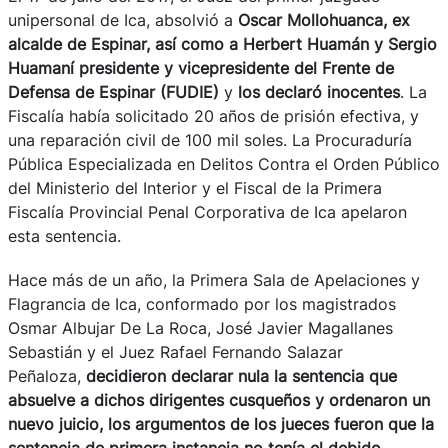
unipersonal de Ica, absolvió a
Oscar Mollohuanca, ex
alcalde de Espinar, así como a Herbert Huamán y Sergio
Huamaní presidente y vicepresidente del Frente de
Defensa de Espinar (FUDIE)
y
los declaró
inocentes
. La
Fiscalía había solicitado 20 años de prisión efectiva, y
una reparación civil de 100 mil soles. La Procuraduría
Pública Especializada en Delitos Contra el Orden Público
del Ministerio del Interior y el Fiscal de la Primera
Fiscalía Provincial Penal Corporativa de Ica apelaron
esta sentencia.
Hace más de un año, la Primera Sala de Apelaciones y
Flagrancia de Ica, conformado por los magistrados
Osmar Albujar De La Roca, José Javier Magallanes
Sebastián y el Juez Rafael Fernando Salazar
Peñaloza,
decidieron declarar nula la sentencia que
absuelve a dichos dirigentes cusqueños y ordenaron un
nuevo juicio, los argumentos de los jueces fueron que la
sentencia de primera instancia no tenía el debido