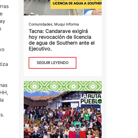
rras
ue
Hay
Comunidades
,
Muqui Informa
s
Tacna: Candarave exigirá
hoy revocación de licencia
de agua de Southern ante el
Ejecutivo.
vo
SEGUIR LEYENDO
tiza
enas
DHH,
da
s.