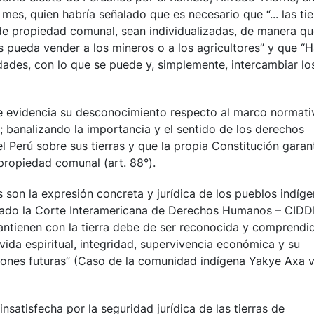
mes, quien habría señalado que es necesario que “... las tie
de propiedad comunal, sean individualizadas, de manera q
s pueda vender a los mineros o a los agricultores” y que “
des, con lo que se puede y, simplemente, intercambiar lo
ne evidencia su desconocimiento respecto al marco normati
; banalizando la importancia y el sentido de los derechos
 Perú sobre sus tierras y que la propia Constitución garan
propiedad comunal (art. 88°).
son la expresión concreta y jurídica de los pueblos indíg
ñalado la Corte Interamericana de Derechos Humanos – CID
mantienen con la tierra debe de ser reconocida y comprendi
ida espiritual, integridad, supervivencia económica y su
iones futuras” (Caso de la comunidad indígena Yakye Axa v
satisfecha por la seguridad jurídica de las tierras de