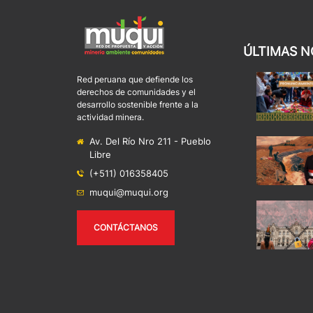
ÚLTIMAS N
Red peruana que defiende los
derechos de comunidades y el
desarrollo sostenible frente a la
actividad minera.
Av. Del Río Nro 211 - Pueblo
Libre
(+511) 016358405
muqui@muqui.org
CONTÁCTANOS