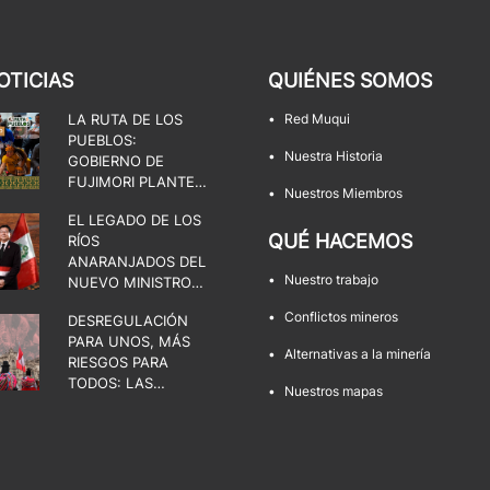
OTICIAS
QUIÉNES SOMOS
LA RUTA DE LOS
•
Red Muqui
PUEBLOS:
•
Nuestra Historia
GOBIERNO DE
FUJIMORI PLANTEA
•
Nuestros Miembros
UNA DISPUTA POR
EL LEGADO DE LOS
EL ESTADO, LA
QUÉ HACEMOS
RÍOS
DEMOCRACIA Y LOS
ANARANJADOS DEL
TERRITORIOS
•
Nuestro trabajo
NUEVO MINISTRO
DE ENERGÍA Y
•
Conflictos mineros
DESREGULACIÓN
MINAS
PARA UNOS, MÁS
•
Alternativas a la minería
RIESGOS PARA
TODOS: LAS
•
Nuestros mapas
FACULTADES QUE
AMENAZAN LOS
TERRITORIOS Y LA
DEMOCRACIA