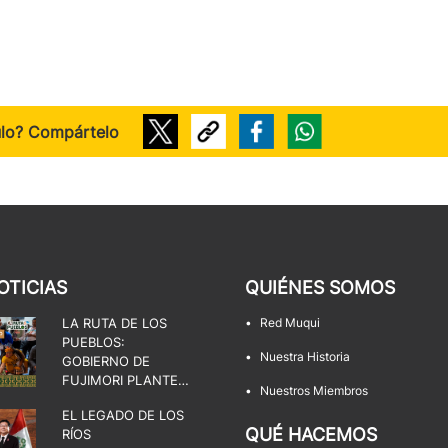
ulo? Compártelo
OTICIAS
QUIÉNES SOMOS
LA RUTA DE LOS
•
Red Muqui
PUEBLOS:
•
Nuestra Historia
GOBIERNO DE
FUJIMORI PLANTEA
•
Nuestros Miembros
UNA DISPUTA POR
EL LEGADO DE LOS
EL ESTADO, LA
QUÉ HACEMOS
RÍOS
DEMOCRACIA Y LOS