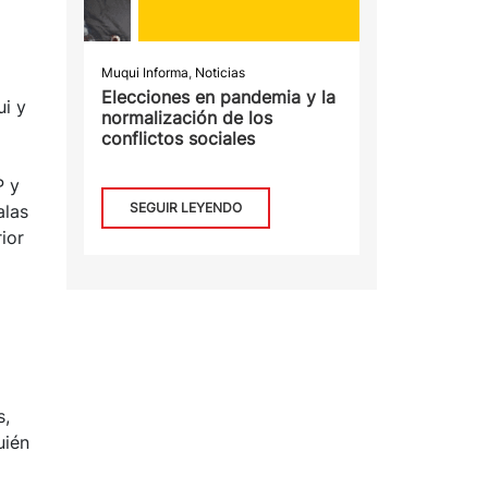
Muqui Informa
,
Noticias
Elecciones en pandemia y la
ui y
normalización de los
conflictos sociales
P y
SEGUIR LEYENDO
alas
ior
s,
uién