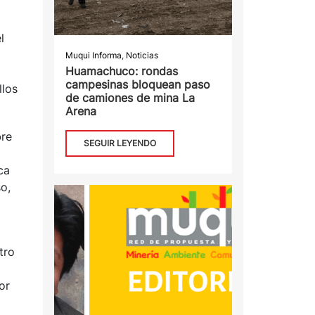
l
Muqui Informa
,
Noticias
Huamachuco: rondas
campesinas bloquean paso
llos
de camiones de mina La
Arena
bre
SEGUIR LEYENDO
ca
o,
tro
or