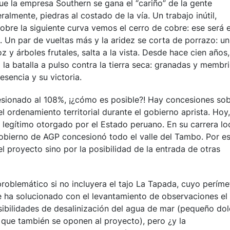
 la empresa Southern se gana el “cariño” de la gente
almente, piedras al costado de la vía. Un trabajo inútil,
obre la siguiente curva vemos el cerro de cobre: ese será e
 Un par de vueltas más y la aridez se corta de porrazo: un
 y árboles frutales, salta a la vista. Desde hace cien años,
la batalla a pulso contra la tierra seca: granadas y membri
sencia y su victoria.
esionado al 108%, ¡¿cómo es posible?! Hay concesiones so
 ordenamiento territorial durante el gobierno aprista. Hoy,
legítimo otorgado por el Estado peruano. En su carrera lo
obierno de AGP concesionó todo el valle del Tambo. Por es
el proyecto sino por la posibilidad de la entrada de otras
 problemático si no incluyera el tajo La Tapada, cuyo períme
. Se ha solucionado con el levantamiento de observaciones el
sibilidades de desalinización del agua de mar (pequeño dol
 que también se oponen al proyecto), pero ¿y la