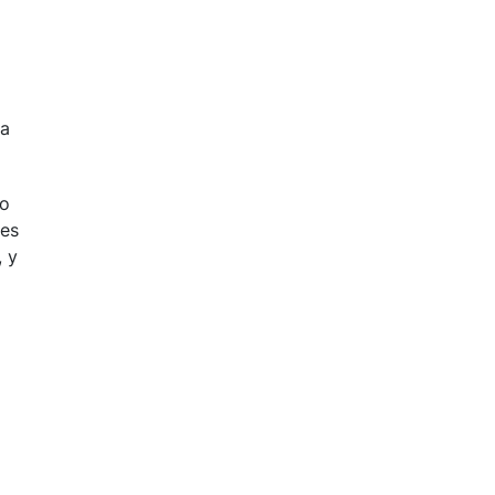
la
no
res
, y