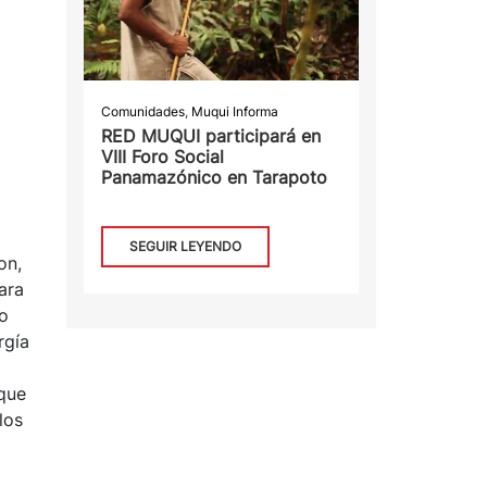
Comunidades
,
Muqui Informa
RED MUQUI participará en
VIII Foro Social
Panamazónico en Tarapoto
SEGUIR LEYENDO
on,
ara
no
rgía
 que
los