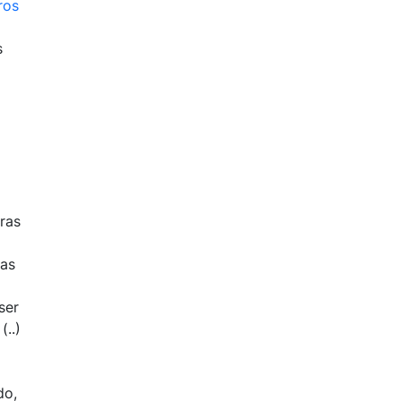
ros
s
ras
ras
ser
(..)
do,