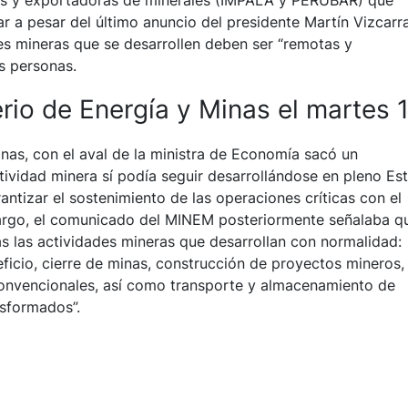
as y exportadoras de minerales (IMPALA y PERUBAR) que
r a pesar del último anuncio del presidente Martín Vizcarra
es mineras que se desarrollen deben ser “remotas y
s personas.
rio de Energía y Minas el martes 
Minas, con el aval de la ministra de Economía sacó un
ividad minera sí podía seguir desarrollándose en pleno Es
ntizar el sostenimiento de las operaciones críticas con el
bargo, el comunicado del MINEM posteriormente señalaba q
das las actividades mineras que desarrollan con normalidad:
ficio, cierre de minas, construcción de proyectos mineros,
onvencionales, así como transporte y almacenamiento de
sformados”.