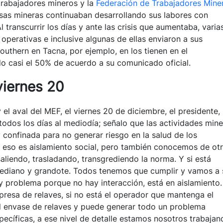
trabajadores mineros y la
Federación de Trabajadores Mine
sas mineras continuaban desarrollando sus labores con
 transcurrir los días y ante las crisis que aumentaba, varia
perativas e inclusive algunas de ellas enviaron a sus
outhern en Tacna, por ejemplo, en los tienen en el
 casi el 50% de acuerdo a su comunicado oficial.
viernes 20
l aval del MEF, el viernes 20 de diciembre, el presidente,
todos los días al mediodía; señalo que las actividades mine
 confinada para no generar riesgo en la salud de los
e eso es aislamiento social, pero también conocemos de ot
liendo, trasladando, transgrediendo la norma. Y si está
 mediano y grandote. Todos tenemos que cumplir y vamos a 
y problema porque no hay interacción, está en aislamiento. 
resa de relaves, si no está el operador que mantenga el
l envase de relaves y puede generar todo un problema
ecíficas, a ese nivel de detalle estamos nosotros trabajan