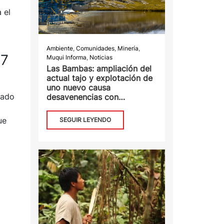
 el
Ambiente
,
Comunidades
,
Minería
,
17
Muqui Informa
,
Noticias
Las Bambas: ampliación del
actual tajo y explotación de
uno nuevo causa
tado
desavenencias con
comunidades que temen
desaparición de lagunas
ue
SEGUIR LEYENDO