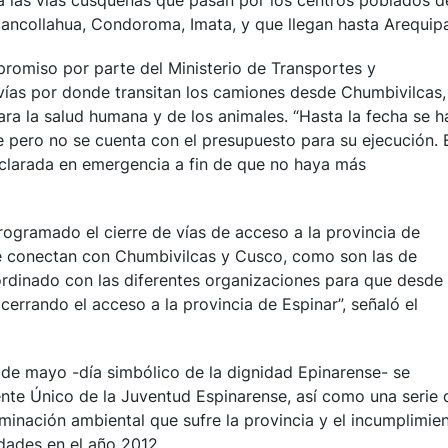
a las vias cusqueñas que pasan por los centros poblados d
Hancollahua, Condoroma, Imata, y que llegan hasta Arequip
promiso por parte del Ministerio de Transportes y
vías por donde transitan los camiones desde Chumbivilcas,
ara la salud humana y de los animales. “Hasta la fecha se h
 pero no se cuenta con el presupuesto para su ejecución. 
clarada en emergencia a fin de que no haya más
rogramado el cierre de vías de acceso a la provincia de
e conectan con Chumbivilcas y Cusco, como son las de
ordinado con las diferentes organizaciones para que desde
cerrando el acceso a la provincia de Espinar”, señaló el
de mayo -día simbólico de la dignidad Epinarense- se
nte Único de la Juventud Espinarense, así como una serie 
minación ambiental que sufre la provincia y el incumplimie
dades en el año 2012.