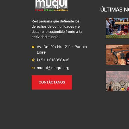
ÚLTIMAS N
Red peruana que defiende los
derechos de comunidades y el
desarrollo sostenible frente a la
actividad minera.
Av. Del Río Nro 211 - Pueblo
Libre
(+511) 016358405
muqui@muqui.org
CONTÁCTANOS