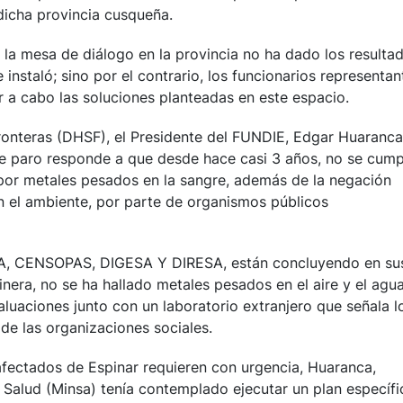
dicha provincia cusqueña.
la mesa de diálogo en la provincia no ha dado los resulta
instaló; sino por el contrario, los funcionarios representan
r a cabo las soluciones planteadas en este espacio.
onteras (DHSF), el Presidente del FUNDIE, Edgar Huaranca
te paro responde a que desde hace casi 3 años, no se cump
por metales pesados en la sangre, además de la negación
n el ambiente, por parte de organismos públicos
A, CENSOPAS, DIGESA Y DIRESA, están concluyendo en su
inera, no se ha hallado metales pesados en el aire y el agua
luaciones junto con un laboratorio extranjero que señala l
de las organizaciones sociales.
afectados de Espinar requieren con urgencia, Huaranca,
e Salud (Minsa) tenía contemplado ejecutar un plan específi