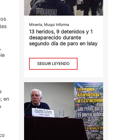
dos
Minería
,
Muqui Informa
tes
13 heridos, 9 detenidos y 1
desaparecido durante
segundo día de paro en Islay
,
le
SEGUIR LEYENDO
s
; en
o
co