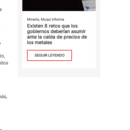
,
a
Minería
,
Muqui Informa
Existen 8 retos que los
s
gobiernos deberían asumir
ante la caída de precios de
los metales
ó
to,
SEGUIR LEYENDO
idos
más,