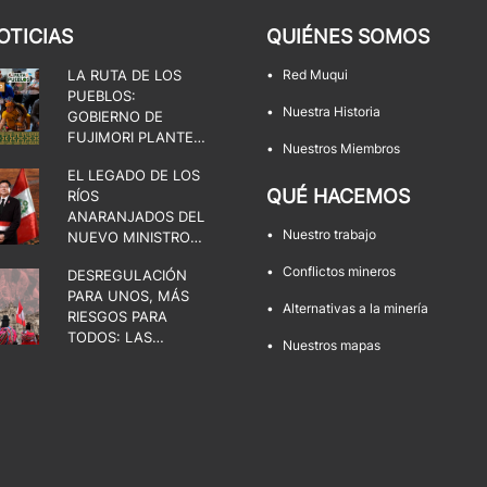
OTICIAS
QUIÉNES SOMOS
LA RUTA DE LOS
•
Red Muqui
PUEBLOS:
•
Nuestra Historia
GOBIERNO DE
FUJIMORI PLANTEA
•
Nuestros Miembros
UNA DISPUTA POR
EL LEGADO DE LOS
EL ESTADO, LA
QUÉ HACEMOS
RÍOS
DEMOCRACIA Y LOS
ANARANJADOS DEL
TERRITORIOS
•
Nuestro trabajo
NUEVO MINISTRO
DE ENERGÍA Y
•
Conflictos mineros
DESREGULACIÓN
MINAS
PARA UNOS, MÁS
•
Alternativas a la minería
RIESGOS PARA
TODOS: LAS
•
Nuestros mapas
FACULTADES QUE
AMENAZAN LOS
TERRITORIOS Y LA
DEMOCRACIA