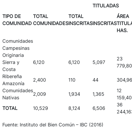
TITULADAS
TIPO DE
TOTAL
TOTAL
ÁREA
COMUNIDAD
COMUNIDADES
INSCRITAS
INSCRITAS
TITUL
HAS.
Comunidades
Campesinas
Originaria
23
Sierra y
6,120
6,120
5,097
779,80
Costa
Ribereña
2,400
110
44
304,9
Amazonía
Comunidades
12
2,009
1,934
1,365
Nativas
159,4
36
TOTAL
10,529
8,124
6,506
244,16
Fuente: Instituto del Bien Común – IBC (2016)