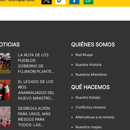
OTICIAS
QUIÉNES SOMOS
LA RUTA DE LOS
•
Red Muqui
PUEBLOS:
•
Nuestra Historia
GOBIERNO DE
FUJIMORI PLANTEA
•
Nuestros Miembros
UNA DISPUTA POR
EL LEGADO DE LOS
EL ESTADO, LA
QUÉ HACEMOS
RÍOS
DEMOCRACIA Y LOS
ANARANJADOS DEL
TERRITORIOS
•
Nuestro trabajo
NUEVO MINISTRO
DE ENERGÍA Y
•
Conflictos mineros
DESREGULACIÓN
MINAS
PARA UNOS, MÁS
•
Alternativas a la minería
RIESGOS PARA
TODOS: LAS
•
Nuestros mapas