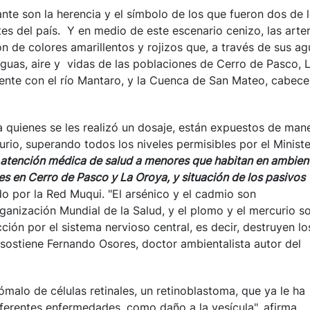
te son la herencia y el símbolo de los que fueron dos de 
 del país. Y en medio de este escenario cenizo, las arter
ron de colores amarillentos y rojizos que, a través de sus a
aguas, aire y vidas de las poblaciones de Cerro de Pasco, 
ente con el río Mantaro, y la Cuenca de San Mateo, cabece
 quienes se les realizó un dosaje, están expuestos de man
rio, superando todos los niveles permisibles por el Ministe
 atención médica de salud a menores que habitan en ambien
es en Cerro de Pasco y La Oroya, y situación de los pasivos
do por la Red Muqui. "El arsénico y el cadmio son
anización Mundial de la Salud, y el plomo y el mercurio s
ión por el sistema nervioso central, es decir, destruyen lo
 sostiene Fernando Osores, doctor ambientalista autor del
ómalo de células retinales, un retinoblastoma, que ya le ha
ferentes enfermedades, como daño a la vesícula", afirma