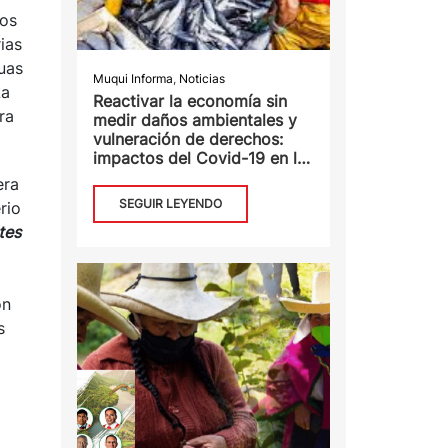
los
ias
guas
Muqui Informa
,
Noticias
La
Reactivar la economía sin
ra
medir daños ambientales y
vulneración de derechos:
impactos del Covid-19 en la
pesca
era
SEGUIR LEYENDO
rio
tes
on
s