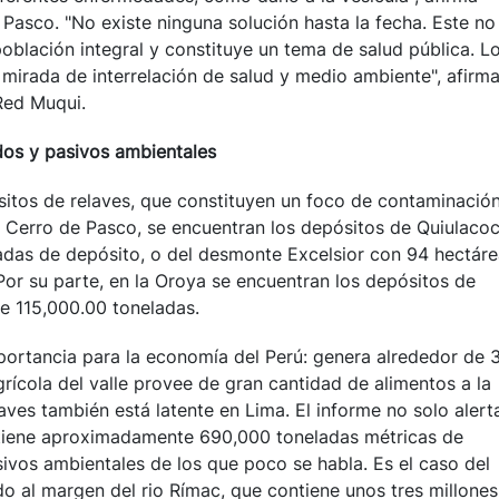
asco. "No existe ninguna solución hasta la fecha. Este no
oblación integral y constituye un tema de salud pública. L
mirada de interrelación de salud y medio ambiente", afirm
Red Muqui.
os y pasivos ambientales
ósitos de relaves, que constituyen un foco de contaminació
n Cerro de Pasco, se encuentran los depósitos de Quiulaco
ladas de depósito, o del desmonte Excelsior con 94 hectár
Por su parte, en la Oroya se encuentran los depósitos de
e 115,000.00 toneladas.
portancia para la economía del Perú: genera alrededor de
grícola del valle provee de gran cantidad de alimentos a la
laves también está latente en Lima. El informe no solo alert
tiene aproximadamente 690,000 toneladas métricas de
ivos ambientales de los que poco se habla. Es el caso del
do al margen del rio Rímac, que contiene unos tres millones