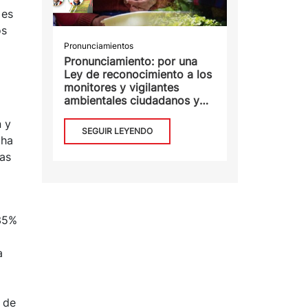
 es
os
a
Pronunciamientos
Pronunciamiento: por una
Ley de reconocimiento a los
monitores y vigilantes
ambientales ciudadanos y
comunitarios
n y
SEGUIR LEYENDO
cha
eas
 35%
a
 de