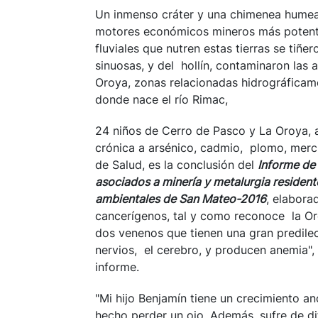
Un inmenso cráter y una chimenea humean
motores económicos mineros más potentes
fluviales que nutren estas tierras se tiñe
sinuosas, y del hollín, contaminaron las 
Oroya, zonas relacionadas hidrográficam
donde nace el río Rimac,
24 niños de Cerro de Pasco y La Oroya, a
crónica a arsénico, cadmio, plomo, mercu
de Salud, es la conclusión del
Informe de
asociados a minería y metalurgia resident
ambientales de San Mateo-2016
, elabora
cancerígenos, tal y como reconoce la Org
dos venenos que tienen una gran predilecc
nervios, el cerebro, y producen anemia",
informe.
"Mi hijo Benjamín tiene un crecimiento an
hecho perder un ojo. Además, sufre de di