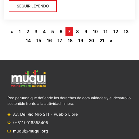
SEGUIR LEYENDO
«
1
2
3
4
5
6
7
8
9
10
11
12
13
14
15
16
17
18
19
20
21
»
Red peruana que defiende los derechos de comunidades y el desarrollo
sostenible frente a la actividad minera.
Av. Del Río Nro 211 - Pueblo Libre
(+511) 016358405
muqui@muqui.org