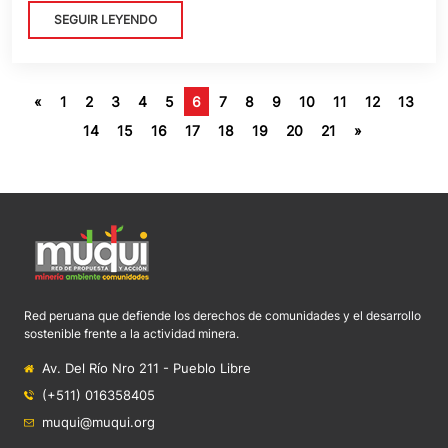
SEGUIR LEYENDO
«
1
2
3
4
5
6
7
8
9
10
11
12
13
14
15
16
17
18
19
20
21
»
Red peruana que defiende los derechos de comunidades y el desarrollo
sostenible frente a la actividad minera.
Av. Del Río Nro 211 - Pueblo Libre
(+511) 016358405
muqui@muqui.org