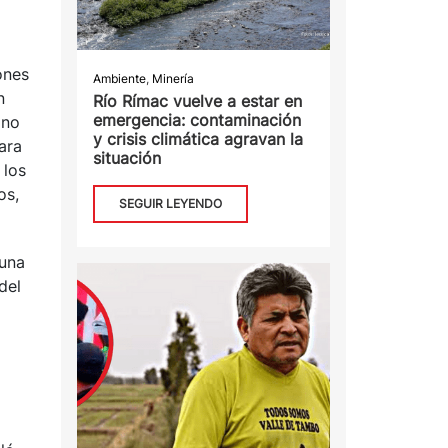
ones
Ambiente
,
Minería
n
Río Rímac vuelve a estar en
emergencia: contaminación
 no
y crisis climática agravan la
Para
situación
 los
os,
SEGUIR LEYENDO
 una
del