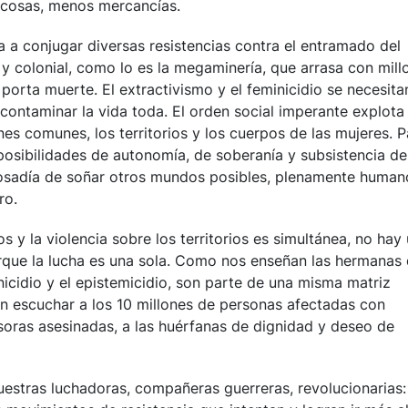
s cosas, menos mercancías.
ta a conjugar diversas resistencias contra el entramado del
a y colonial, como lo es la megaminería, que arrasa con mill
porta muerte. El extractivismo y el feminicidio se necesita
 y contaminar la vida toda. El orden social imperante explota
ienes comunes, los territorios y los cuerpos de las mujeres. 
osibilidades de autonomía, de soberanía y subsistencia de
a osadía de soñar otros mundos posibles, plenamente human
ro.
s y la violencia sobre los territorios es simultánea, no hay
orque la lucha es una sola. Como nos enseñan las hermanas 
nicidio y el epistemicidio, son parte de una misma matriz
 con escuchar a los 10 millones de personas afectadas con
soras asesinadas, a las huérfanas de dignidad y deseo de
estras luchadoras, compañeras guerreras, revolucionarias: