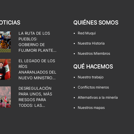
OTICIAS
QUIÉNES SOMOS
LA RUTA DE LOS
•
Red Muqui
PUEBLOS:
•
Nuestra Historia
GOBIERNO DE
FUJIMORI PLANTEA
•
Nuestros Miembros
UNA DISPUTA POR
EL LEGADO DE LOS
EL ESTADO, LA
QUÉ HACEMOS
RÍOS
DEMOCRACIA Y LOS
ANARANJADOS DEL
TERRITORIOS
•
Nuestro trabajo
NUEVO MINISTRO
DE ENERGÍA Y
•
Conflictos mineros
DESREGULACIÓN
MINAS
PARA UNOS, MÁS
•
Alternativas a la minería
RIESGOS PARA
TODOS: LAS
•
Nuestros mapas
FACULTADES QUE
AMENAZAN LOS
TERRITORIOS Y LA
DEMOCRACIA