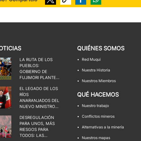
OTICIAS
QUIÉNES SOMOS
LA RUTA DE LOS
•
Red Muqui
PUEBLOS:
•
Nuestra Historia
GOBIERNO DE
FUJIMORI PLANTEA
•
Nuestros Miembros
UNA DISPUTA POR
EL LEGADO DE LOS
EL ESTADO, LA
QUÉ HACEMOS
RÍOS
DEMOCRACIA Y LOS
ANARANJADOS DEL
TERRITORIOS
•
Nuestro trabajo
NUEVO MINISTRO
DE ENERGÍA Y
•
Conflictos mineros
DESREGULACIÓN
MINAS
PARA UNOS, MÁS
•
Alternativas a la minería
RIESGOS PARA
TODOS: LAS
•
Nuestros mapas