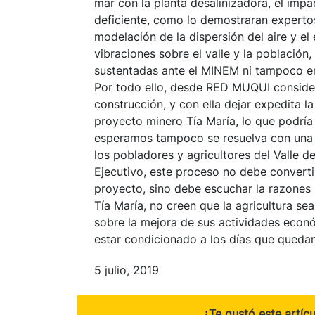
mar con la planta desalinizadora, el imp
deficiente, como lo demostraran expertos 
modelación de la dispersión del aire y e
vibraciones sobre el valle y la població
sustentadas ante el MINEM ni tampoco en
Por todo ello, desde RED MUQUI consider
construcción, y con ella dejar expedita l
proyecto minero Tía María, lo que podría
esperamos tampoco se resuelva con una ev
los pobladores y agricultores del Valle 
Ejecutivo, este proceso no debe convertirs
proyecto, sino debe escuchar la razones 
Tía María, no creen que la agricultura s
sobre la mejora de sus actividades económ
estar condicionado a los días que quedan
5 julio, 2019
¿Te gustó este artíc