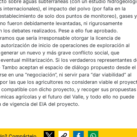
acto sobre aguas subterráneas (con un estudio hidrogeológ
internacionales), el impacto del polvo (por falla en la
l establecimiento de solo dos puntos de monitoreo), gases y
n, no fueron debidamente levantadas, ni rigurosamente
 los debates realizados. Pese a ello fue aprobado.
amos que sería irresponsable otorgar la licencia de
a autorización de inicio de operaciones de exploración al
 generar un nuevo y más grave conflicto social, que
entual militarización. Si los verdaderos representantes d
de Tambo aceptan el espacio de diálogo propuesto desde el
e en una “negociación”, ni servir para “dar viabilidad” al
por las que los agricultores no consideran viable el proyec
ea compatible con dicho proyecto, y recoger sus propuestas
icas agrícolas y el futuro del Valle, y todo ello no puede
 de vigencia del EIA del proyecto.
ulo? Compártelo