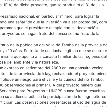
 (EIA) de dicho proyecto, que se producirá el 31 de julio
esariado nacional, en particular minero, para lograr la
ndo una señal “de que la inversión va a ser protegida”, co
speramos que el presidente cumpla con su declaración
 proyectos se hagan fruto del consenso, no fruto de la
ario de la población del Valle de Tambo de la provincia d
a ya 10 años. Se trata de una lucha legítima que se centra e
 misma que aporta a la canasta familiar de las regiones del
sa del ambiente y la naturaleza.
 se expresó en setiembre del 2009 en una consulta vecinal,
ritos de la provincia de Islay, rechazando el proyecto mine
mplique un riesgo para el valle y la cuenca del río Tambo.
36 observaciones al primer EIA del proyecto minero que
 Servicios para Proyectos - UNOPS nunca fueron resueltas
 su audiencia pública la participación de los agricultores
articipar. Las observaciones presentadas al uso del agua de