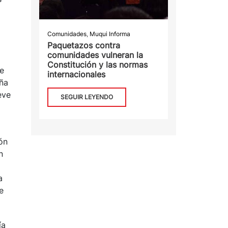
Comunidades
,
Muqui Informa
Paquetazos contra
comunidades vulneran la
Constitución y las normas
e
internacionales
aña
eve
SEGUIR LEYENDO
ón
n
a
e
ía