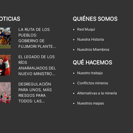
OTICIAS
QUIÉNES SOMOS
LA RUTA DE LOS
•
Red Muqui
PUEBLOS:
•
Nuestra Historia
GOBIERNO DE
FUJIMORI PLANTEA
•
Nuestros Miembros
UNA DISPUTA POR
EL LEGADO DE LOS
EL ESTADO, LA
QUÉ HACEMOS
RÍOS
DEMOCRACIA Y LOS
ANARANJADOS DEL
TERRITORIOS
•
Nuestro trabajo
NUEVO MINISTRO
DE ENERGÍA Y
•
Conflictos mineros
DESREGULACIÓN
MINAS
PARA UNOS, MÁS
•
Alternativas a la minería
RIESGOS PARA
TODOS: LAS
•
Nuestros mapas
FACULTADES QUE
AMENAZAN LOS
TERRITORIOS Y LA
DEMOCRACIA