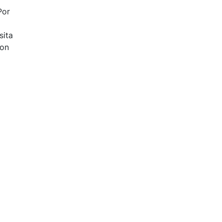
Por
sita
con