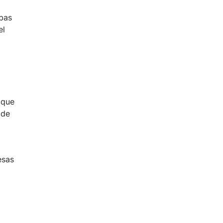
ebas
el
que
 de
esas