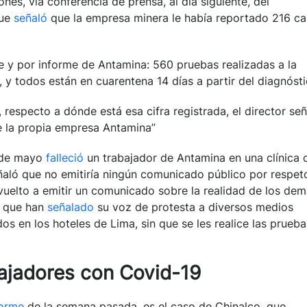
ones, vía conferencia de prensa, al día siguiente, del
que
señaló
que la empresa minera le había reportado 216 c
 y por informe de Antamina: 560 pruebas realizadas a la
y todos están en cuarentena 14 días a partir del diagnósti
 respecto a dónde está esa cifra registrada, el director se
de la propia empresa Antamina”
1 de mayo
falleció
un trabajador de Antamina en una clínica 
ñaló que no emitiría ningún comunicado público por respet
vuelto a emitir un comunicado sobre la realidad de los de
, que han
señalado
su voz de protesta a diversos medios
s en los hoteles de Lima, sin que se les realice las prueba
ajadores con Covid-19
forme
de la semana pasada, es el caso de Chinalco, que