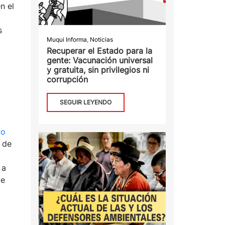
n el
s
Muqui Informa
,
Noticias
Recuperar el Estado para la
gente: Vacunación universal
y gratuita, sin privilegios ni
corrupción
SEGUIR LEYENDO
do
 de
 a
de