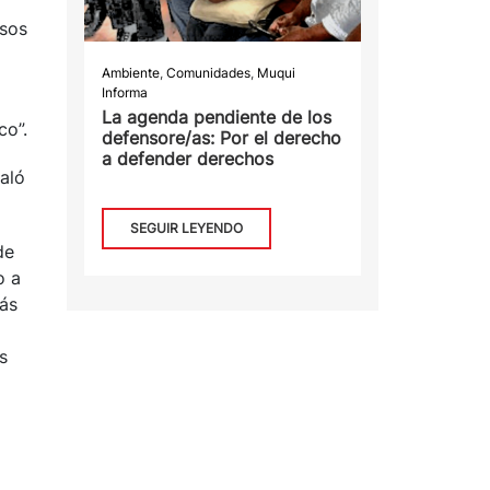
asos
Ambiente
,
Comunidades
,
Muqui
Informa
La agenda pendiente de los
co”.
defensore/as: Por el derecho
a defender derechos
ñaló
SEGUIR LEYENDO
de
o a
más
s