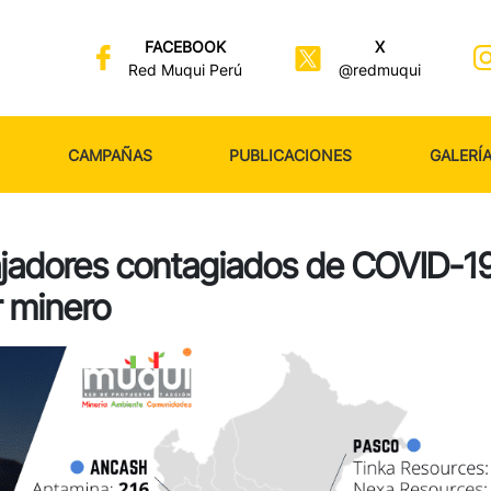
FACEBOOK
X
Red Muqui Perú
@redmuqui
CAMPAÑAS
PUBLICACIONES
GALERÍ
ajadores contagiados de COVID-1
r minero