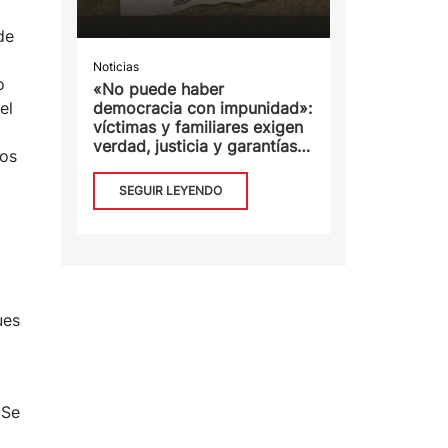
de
Noticias
o
«No puede haber
democracia con impunidad»:
el
víctimas y familiares exigen
verdad, justicia y garantías
ios
de no repetición
SEGUIR LEYENDO
ues
 Se