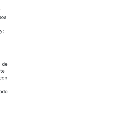
y
sos
y;
o de
nte
 con
cado