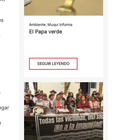
es
Ambiente
,
Muqui Informa
El Papa verde
e
SEGUIR LEYENDO
o
egar
a