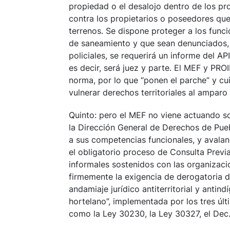
propiedad o el desalojo dentro de los pro
contra los propietarios o poseedores que
terrenos. Se dispone proteger a los func
de saneamiento y que sean denunciados, a
policiales, se requerirá un informe del API
es decir, será juez y parte. El MEF y P
norma, por lo que “ponen el parche” y cu
vulnerar derechos territoriales al amparo
Quinto: pero el MEF no viene actuando so
la Dirección General de Derechos de Pueb
a sus competencias funcionales, y avala
el obligatorio proceso de Consulta Previa
informales sostenidos con las organizaci
firmemente la exigencia de derogatoria d
andamiaje jurídico antiterritorial y antin
hortelano”, implementada por los tres úl
como la Ley 30230, la Ley 30327, el Dec.