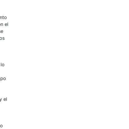
nto
n el
se
nos
 lo
upo
y el
so