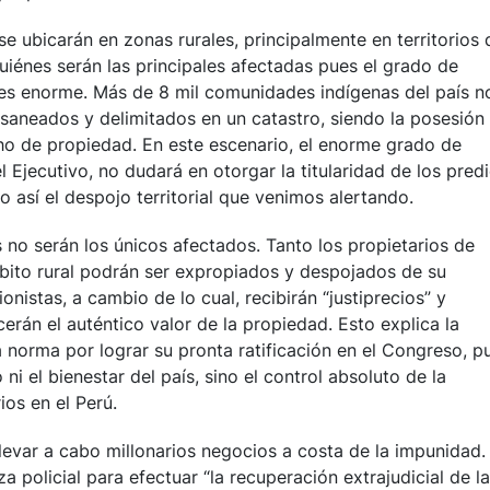
e ubicarán en zonas rurales, principalmente en territorios 
iénes serán las principales afectadas pues el grado de
os es enorme. Más de 8 mil comunidades indígenas del país n
saneados y delimitados en un catastro, siendo la posesión 
ho de propiedad. En este escenario, el enorme grado de
l Ejecutivo, no dudará en otorgar la titularidad de los pred
o así el despojo territorial que venimos alertando.
s no serán los únicos afectados. Tanto los propietarios de
ito rural podrán ser expropiados y despojados de su
nistas, a cambio de lo cual, recibirán “justiprecios” y
rán el auténtico valor de la propiedad. Esto explica la
norma por lograr su pronta ratificación en el Congreso, p
 ni el bienestar del país, sino el control absoluto de la
ios en el Perú.
llevar a cabo millonarios negocios a costa de la impunidad.
rza policial para efectuar “la recuperación extrajudicial de la