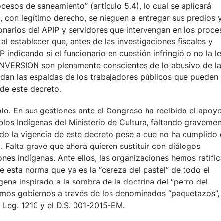
cesos de saneamiento” (artículo 5.4), lo cual se aplicará
, con legítimo derecho, se nieguen a entregar sus predios 
ionarios del APIP y servidores que intervengan en los proce
l establecer que, antes de las investigaciones fiscales y
P indicando si el funcionario en cuestión infringió o no la le
ROINVERSION son plenamente conscientes de lo abusivo de la
idan las espaldas de los trabajadores públicos que pueden
 de este decreto.
lo. En sus gestiones ante el Congreso ha recibido el apoy
los Indígenas del Ministerio de Cultura, faltando graveme
ndo la vigencia de este decreto pese a que no ha cumplido
. Falta grave que ahora quieren sustituir con diálogos
ones indígenas. Ante ellos, las organizaciones hemos ratifi
e esta norma que ya es la “cereza del pastel” de todo el
dígena inspirado a la sombra de la doctrina del “perro del
timos gobiernos a través de los denominados “paquetazos”,
 Leg. 1210 y el D.S. 001-2015-EM.