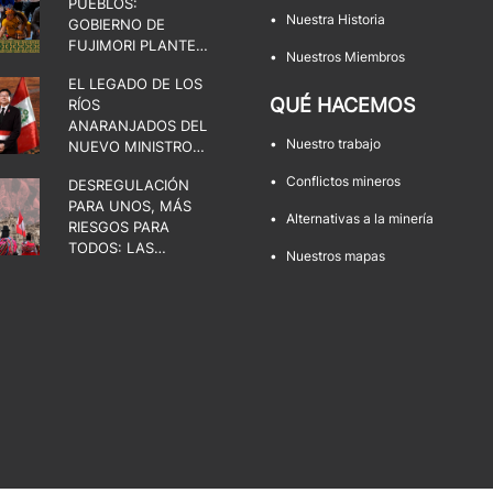
PUEBLOS:
•
Nuestra Historia
GOBIERNO DE
FUJIMORI PLANTEA
•
Nuestros Miembros
UNA DISPUTA POR
EL LEGADO DE LOS
EL ESTADO, LA
QUÉ HACEMOS
RÍOS
DEMOCRACIA Y LOS
ANARANJADOS DEL
TERRITORIOS
•
Nuestro trabajo
NUEVO MINISTRO
DE ENERGÍA Y
•
Conflictos mineros
DESREGULACIÓN
MINAS
PARA UNOS, MÁS
•
Alternativas a la minería
RIESGOS PARA
TODOS: LAS
•
Nuestros mapas
FACULTADES QUE
AMENAZAN LOS
TERRITORIOS Y LA
DEMOCRACIA