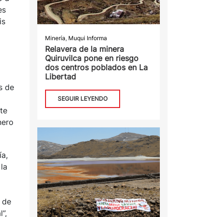
es
is
Minería
,
Muqui Informa
Relavera de la minera
Quiruvilca pone en riesgo
dos centros poblados en La
Libertad
s de
SEGUIR LEYENDO
te
nero
a,
la
n de
”,