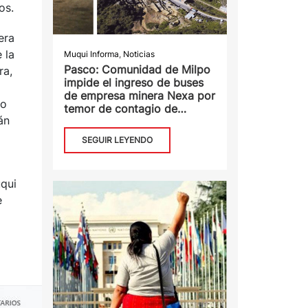
os.
era
 la
Muqui Informa
,
Noticias
Pasco: Comunidad de Milpo
ra,
impide el ingreso de buses
de empresa minera Nexa por
lo
temor de contagio de
án
Covid_19
SEGUIR LEYENDO
uqui
e