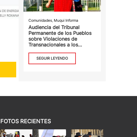
Comunidades
,
Muqui Informa
Audiencia del Tribunal
Permanente de los Pueblos
sobre Violaciones de
Transnacionales a los
Derechos Humanos y
Acceso de los Pueblos a la
SEGUIR LEYENDO
Justicia
FOTOS RECIENTES