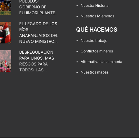
PUEBLOS:
•
Nuestra Historia
GOBIERNO DE
FUJIMORI PLANTEA
•
Nuestros Miembros
UNA DISPUTA POR
EL LEGADO DE LOS
EL ESTADO, LA
QUÉ HACEMOS
RÍOS
DEMOCRACIA Y LOS
ANARANJADOS DEL
TERRITORIOS
•
Nuestro trabajo
NUEVO MINISTRO
DE ENERGÍA Y
•
Conflictos mineros
DESREGULACIÓN
MINAS
PARA UNOS, MÁS
•
Alternativas a la minería
RIESGOS PARA
TODOS: LAS
•
Nuestros mapas
FACULTADES QUE
AMENAZAN LOS
TERRITORIOS Y LA
DEMOCRACIA