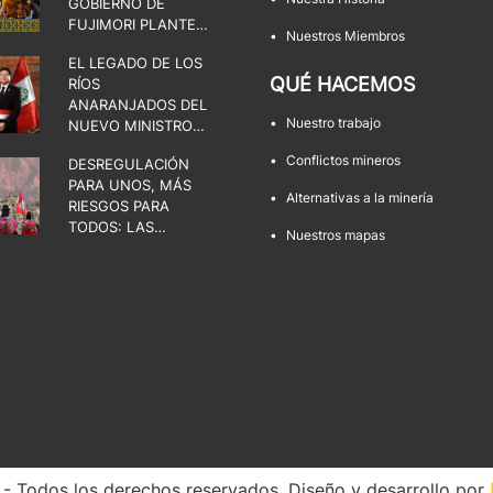
GOBIERNO DE
FUJIMORI PLANTEA
•
Nuestros Miembros
UNA DISPUTA POR
EL LEGADO DE LOS
EL ESTADO, LA
QUÉ HACEMOS
RÍOS
DEMOCRACIA Y LOS
ANARANJADOS DEL
TERRITORIOS
•
Nuestro trabajo
NUEVO MINISTRO
DE ENERGÍA Y
•
Conflictos mineros
DESREGULACIÓN
MINAS
PARA UNOS, MÁS
•
Alternativas a la minería
RIESGOS PARA
TODOS: LAS
•
Nuestros mapas
FACULTADES QUE
AMENAZAN LOS
TERRITORIOS Y LA
DEMOCRACIA
 Todos los derechos reservados. Diseño y desarrollo por