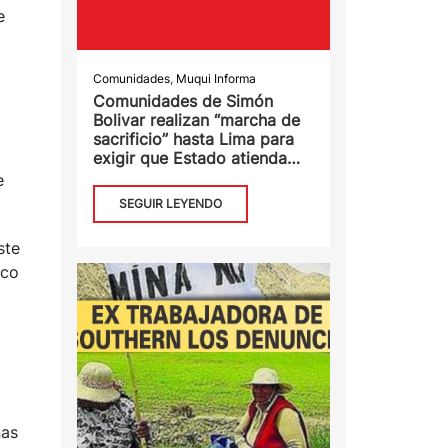
e
Comunidades
,
Muqui Informa
Comunidades de Simón
Bolivar realizan “marcha de
sacrificio” hasta Lima para
exigir que Estado atienda
Emergencia Ambiental
e
SEGUIR LEYENDO
ste
ico
nas