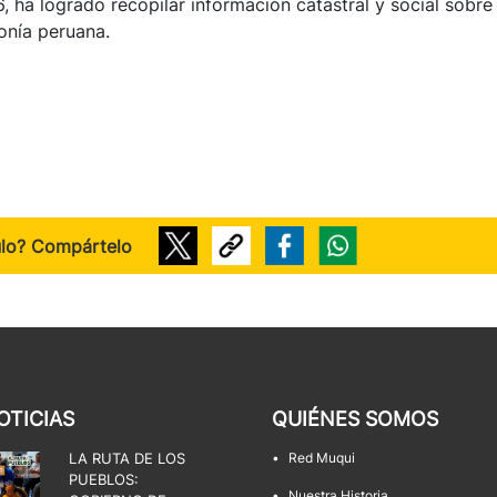
 ha logrado recopilar información catastral y social sobre 
nía peruana.
ulo? Compártelo
OTICIAS
QUIÉNES SOMOS
LA RUTA DE LOS
•
Red Muqui
PUEBLOS:
•
Nuestra Historia