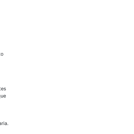
to
tes
que
ria.