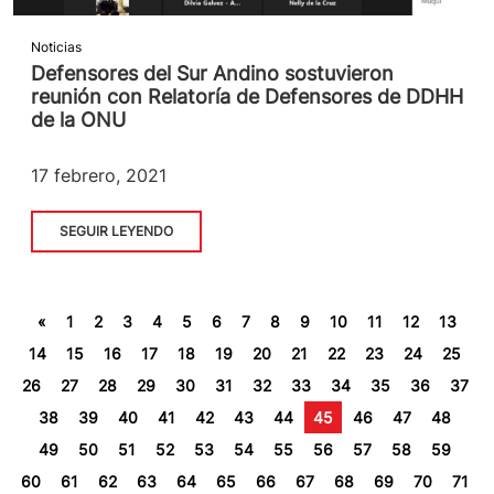
Noticias
Defensores del Sur Andino sostuvieron
reunión con Relatoría de Defensores de DDHH
de la ONU
17 febrero, 2021
SEGUIR LEYENDO
«
1
2
3
4
5
6
7
8
9
10
11
12
13
14
15
16
17
18
19
20
21
22
23
24
25
26
27
28
29
30
31
32
33
34
35
36
37
38
39
40
41
42
43
44
45
46
47
48
49
50
51
52
53
54
55
56
57
58
59
60
61
62
63
64
65
66
67
68
69
70
71