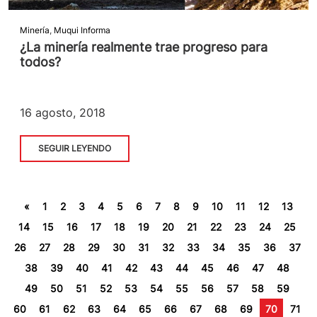
Minería
,
Muqui Informa
¿La minería realmente trae progreso para
todos?
16 agosto, 2018
SEGUIR LEYENDO
«
1
2
3
4
5
6
7
8
9
10
11
12
13
14
15
16
17
18
19
20
21
22
23
24
25
26
27
28
29
30
31
32
33
34
35
36
37
38
39
40
41
42
43
44
45
46
47
48
49
50
51
52
53
54
55
56
57
58
59
60
61
62
63
64
65
66
67
68
69
70
71