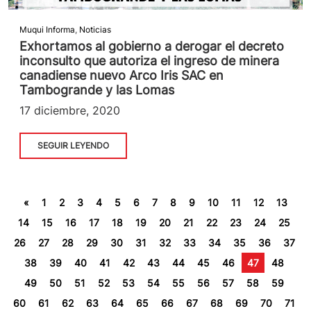
Muqui Informa
,
Noticias
Exhortamos al gobierno a derogar el decreto
inconsulto que autoriza el ingreso de minera
canadiense nuevo Arco Iris SAC en
Tambogrande y las Lomas
17 diciembre, 2020
SEGUIR LEYENDO
«
1
2
3
4
5
6
7
8
9
10
11
12
13
14
15
16
17
18
19
20
21
22
23
24
25
26
27
28
29
30
31
32
33
34
35
36
37
38
39
40
41
42
43
44
45
46
47
48
49
50
51
52
53
54
55
56
57
58
59
60
61
62
63
64
65
66
67
68
69
70
71