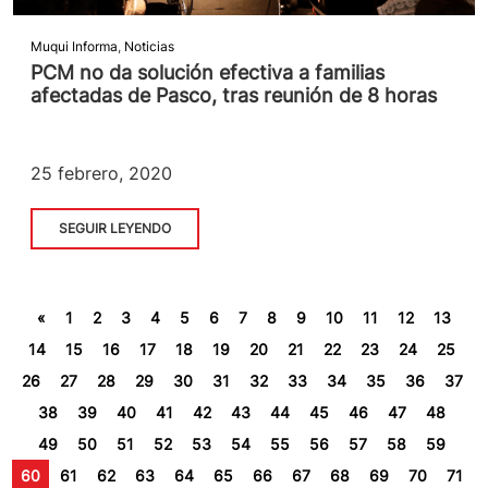
Muqui Informa
,
Noticias
PCM no da solución efectiva a familias
afectadas de Pasco, tras reunión de 8 horas
25 febrero, 2020
SEGUIR LEYENDO
«
1
2
3
4
5
6
7
8
9
10
11
12
13
14
15
16
17
18
19
20
21
22
23
24
25
26
27
28
29
30
31
32
33
34
35
36
37
38
39
40
41
42
43
44
45
46
47
48
49
50
51
52
53
54
55
56
57
58
59
60
61
62
63
64
65
66
67
68
69
70
71