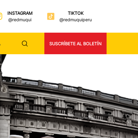
INSTAGRAM
TIKTOK
@redmuqui
@redmuquiperu
A
SUSCRÍBETE AL BOLETÍN