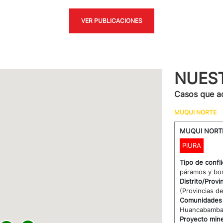
VER PUBLICACIONES
NUES
Casos que 
MUQUI NORTE
MUQUI NORTE
PIURA
Tipo de confl
páramos y bo
Distrito/Prov
(Provincias d
Comunidades 
Huancabamba (
Proyecto min