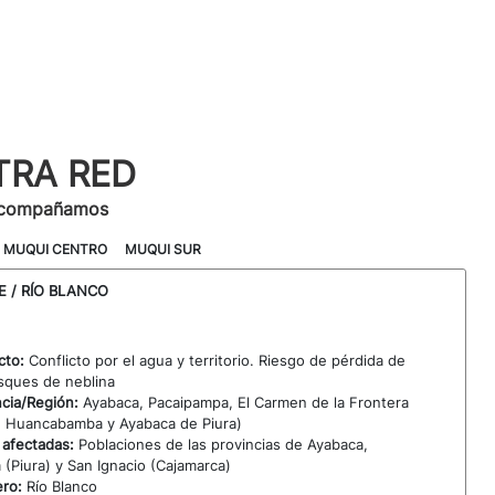
TRA RED
acompañamos
MUQUI CENTRO
MUQUI SUR
 / RÍO BLANCO
icto:
Conflicto por el agua y territorio. Riesgo de pérdida de
sques de neblina
incia/Región:
Ayabaca, Pacaipampa, El Carmen de la Frontera
e Huancabamba y Ayabaca de Piura)
afectadas:
Poblaciones de las provincias de Ayabaca,
Piura) y San Ignacio (Cajamarca)
ero:
Río Blanco