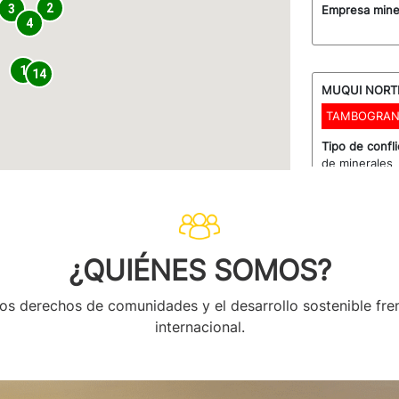
2
3
Empresa mine
4
1
14
MUQUI NORTE
TAMBOGRAN
Tipo de confl
de minerales
Distrito/Prov
Comunidades 
Proyecto min
Empresa mine
(MSCM), una s
¿QUIÉNES SOMOS?
(MMC). Luego 
(anteriorment
nueva compañí
 derechos de comunidades y el desarrollo sostenible frente
Minera Tambo 
internacional.
con el 75 por 