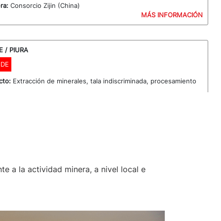
ra:
Consorcio Zijin (China)
MÁS INFORMACIÓN
 / PIURA
DE
icto:
Extracción de minerales, tala indiscriminada, procesamiento
incia/Región:
Tambogrande, Piura
afectadas:
Sin Información
ero:
Río Blanco Tambogrande
ra:
Empresa minera: Manhattan Sechura Compañía Minera S.A.
ubsidiaria de propiedad exclusiva de Manhattan Minerals Corp.
de ejercer el contrato de opción minero con Centromin
e Minero Perú), el proyecto sería desarrollado y operado por una
a que se constituirá para tal efecto, denominada Empresa
 a la actividad minera, a nivel local e
Grande S.A. (EMTG), en la cual Manhattan Sechura participará
ciento del capital y Centromin con el 25 por ciento restante.
MÁS INFORMACIÓN